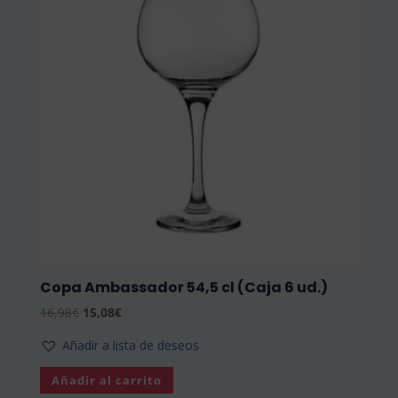
Copa Ambassador 54,5 cl (Caja 6 ud.)
El
El
16,98
€
15,08
€
precio
precio
Añadir a lista de deseos
original
actual
era:
es:
Añadir al carrito
16,98€.
15,08€.