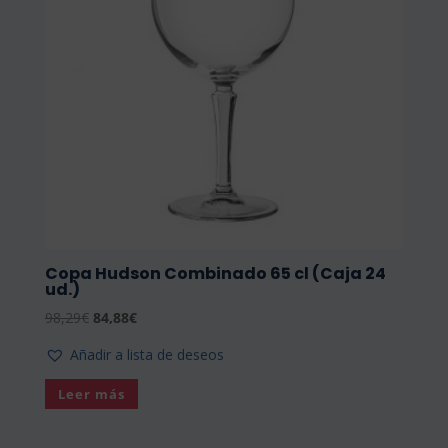
pueden
elegir
en
la
página
de
producto
Copa Hudson Combinado 65 cl (Caja 24
ud.)
El
El
98,29
€
84,88
€
precio
precio
Añadir a lista de deseos
original
actual
era:
es:
Leer más
98,29€.
84,88€.