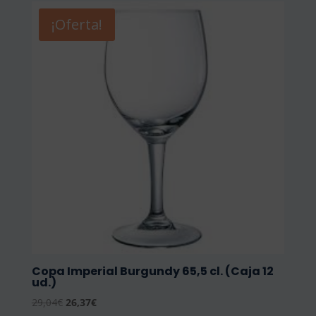
¡Oferta!
Copa Imperial Burgundy 65,5 cl. (Caja 12
ud.)
El
El
29,04
€
26,37
€