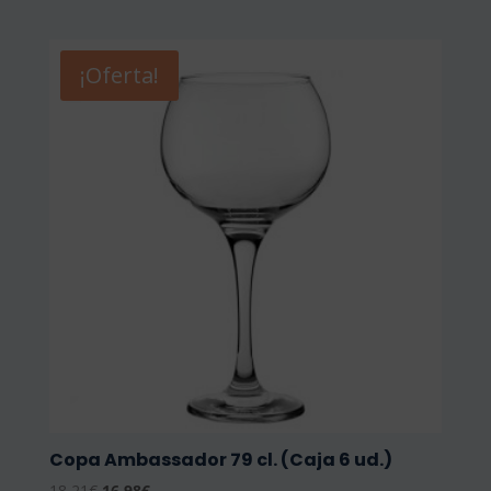
¡Oferta!
Copa Ambassador 79 cl. (Caja 6 ud.)
El
El
18,21
€
16,98
€