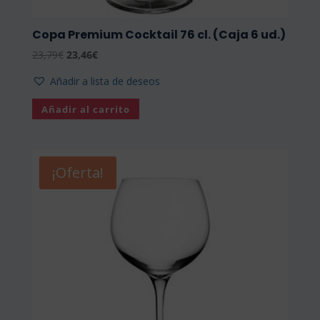
Copa Premium Cocktail 76 cl. (Caja 6 ud.)
El
El
23,79
€
23,46
€
precio
precio
Añadir a lista de deseos
original
actual
era:
es:
Añadir al carrito
23,79€.
23,46€.
¡Oferta!