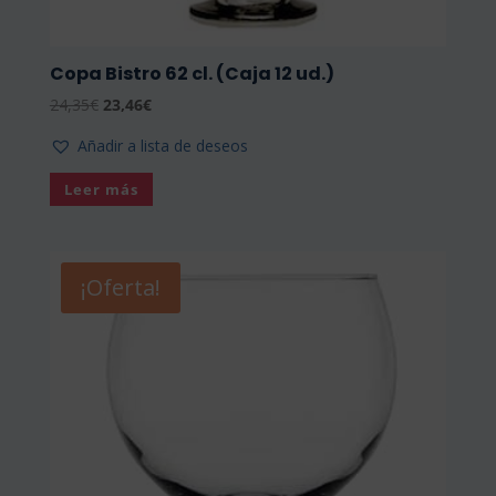
Copa Bistro 62 cl. (Caja 12 ud.)
El
El
24,35
€
23,46
€
precio
precio
Añadir a lista de deseos
original
actual
era:
es:
Leer más
24,35€.
23,46€.
¡Oferta!