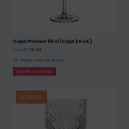
Copa Primeur 68 cl (Caja 24 ud.)
El
El
170,22
€
78,19
€
precio
precio
Añadir a lista de deseos
original
actual
era:
es:
Añadir al carrito
170,22€.
78,19€.
¡Oferta!