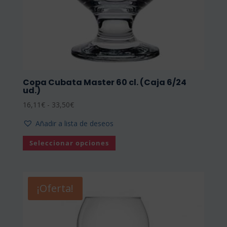
Copa Cubata Master 60 cl. (Caja 6/24
ud.)
Rango
16,11
€
-
33,50
€
de
Añadir a lista de deseos
precios:
Este
desde
Seleccionar opciones
producto
16,11€
tiene
hasta
múltiples
33,50€
variantes.
¡Oferta!
Las
opciones
se