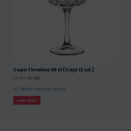
Copa Timeless 55 cl (Caja 12 ud.)
El
El
57,41
€
51,16
€
precio
precio
Añadir a lista de deseos
original
actual
era:
es:
Leer más
57,41€.
51,16€.