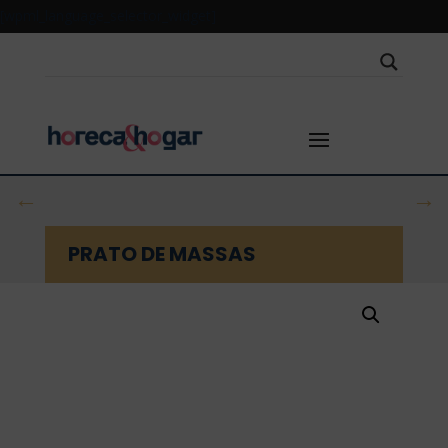
[wpml_language_selector_widget]
←
→
PRATO DE MASSAS