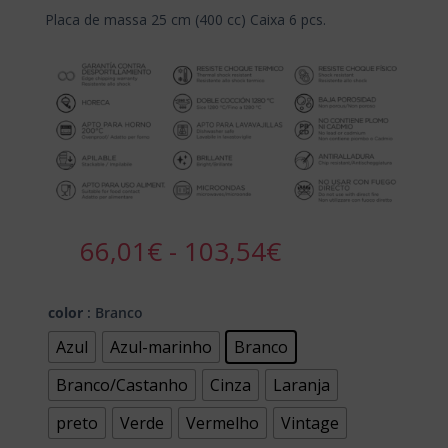
Placa de massa 25 cm (400 cc) Caixa 6 pcs.
Rango
66,01
€
-
103,54
€
de
precios:
desde
color
: Branco
66,01€
Azul
Azul-marinho
Branco
hasta
103,54€
Branco/Castanho
Cinza
Laranja
preto
Verde
Vermelho
Vintage