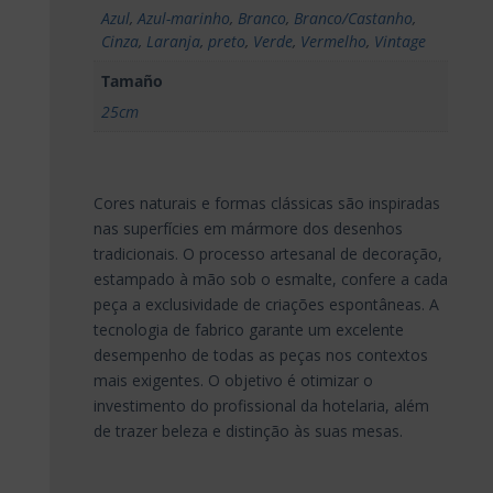
Azul
,
Azul-marinho
,
Branco
,
Branco/Castanho
,
Cinza
,
Laranja
,
preto
,
Verde
,
Vermelho
,
Vintage
Tamaño
25cm
Cores naturais e formas clássicas são inspiradas
nas superfícies em mármore dos desenhos
tradicionais. O processo artesanal de decoração,
estampado à mão sob o esmalte, confere a cada
peça a exclusividade de criações espontâneas. A
tecnologia de fabrico garante um excelente
desempenho de todas as peças nos contextos
mais exigentes. O objetivo é otimizar o
investimento do profissional da hotelaria, além
de trazer beleza e distinção às suas mesas.