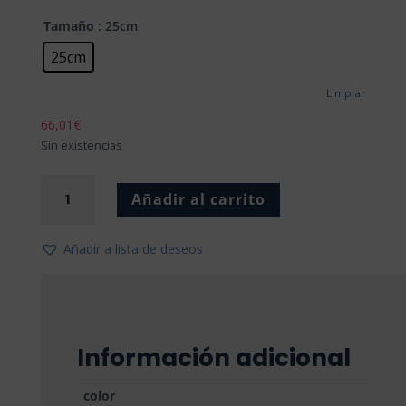
Tamaño
: 25cm
25cm
Limpiar
66,01
€
Sin existencias
Prato
Añadir al carrito
de
Massas
cantidad
Añadir a lista de deseos
Información adicional
color