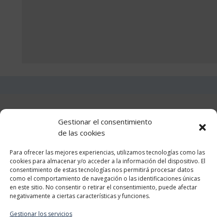
333,29€
248,40€
múltiples
múltip
variantes.
varian
Las
Las
opciones
opcio
se
se
pueden
puede
elegir
elegir
en
en
la
la
Teléfono +34 610 510 859
Gestionar el consentimiento
página
págin
de las cookies
Información
de
de
producto
produ
Para ofrecer las mejores experiencias, utilizamos tecnologías como las
cookies para almacenar y/o acceder a la información del dispositivo. El
consentimiento de estas tecnologías nos permitirá procesar datos
como el comportamiento de navegación o las identificaciones únicas
en este sitio. No consentir o retirar el consentimiento, puede afectar
Categorias
negativamente a ciertas características y funciones.
Gestionar los servicios