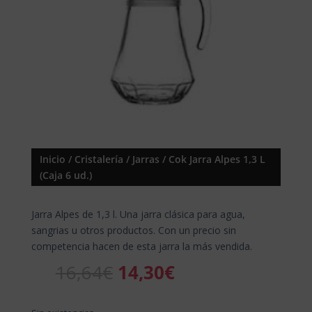
Inicio
/
Cristalería
/
Jarras
/ Cok Jarra Alpes 1,3 L
(Caja 6 ud.)
Jarra Alpes de 1,3 l. Una jarra clásica para agua,
sangrias u otros productos. Con un precio sin
competencia hacen de esta jarra la más vendida.
El
El
16,64
€
14,30
€
precio
precio
original
actual