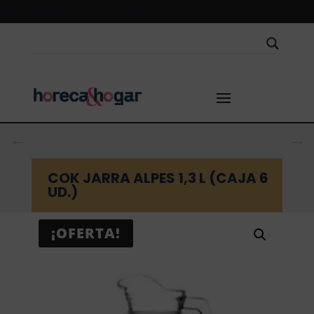
[wpml_language_selector_widget]
←
→
COK JARRA ALPES 1,3 L (CAJA 6
UD.)
¡OFERTA!