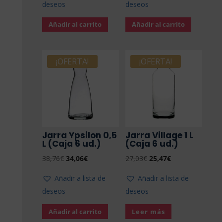
deseos
deseos
era:
es:
era:
es:
24,35€.
21,56€.
28,59€.
23,46€.
Añadir al carrito
Añadir al carrito
¡OFERTA!
¡OFERTA!
Jarra Ypsilon 0,5
Jarra Village 1 L
L (Caja 6 ud.)
(Caja 6 ud.)
El
El
El
El
38,76
€
34,06
€
27,03
€
25,47
€
precio
precio
precio
precio
Añadir a lista de
Añadir a lista de
original
actual
original
actual
deseos
deseos
era:
es:
era:
es:
38,76€.
34,06€.
27,03€.
25,47€.
Añadir al carrito
Leer más