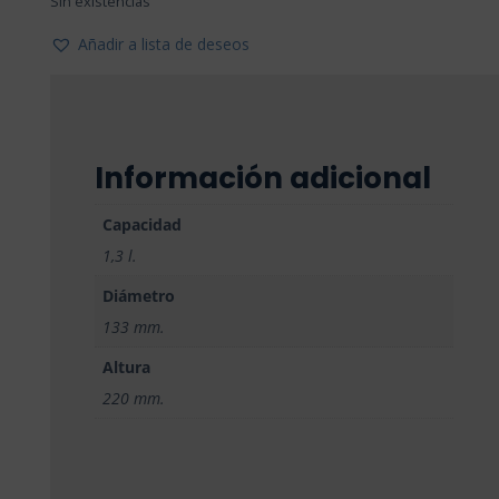
Sin existencias
era:
es:
16,64€.
14,30€.
Añadir a lista de deseos
Información adicional
Capacidad
1,3 l.
Diámetro
133 mm.
Altura
220 mm.