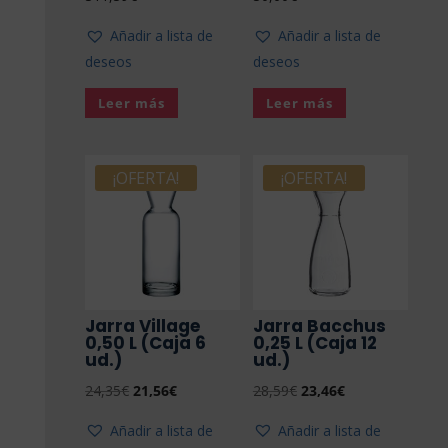
Añadir a lista de
Añadir a lista de
deseos
deseos
Leer más
Leer más
¡OFERTA!
¡OFERTA!
Jarra Village
Jarra Bacchus
0,50 L (Caja 6
0,25 L (Caja 12
ud.)
ud.)
El
El
El
El
24,35
€
21,56
€
28,59
€
23,46
€
precio
precio
precio
precio
Añadir a lista de
Añadir a lista de
original
actual
original
actual