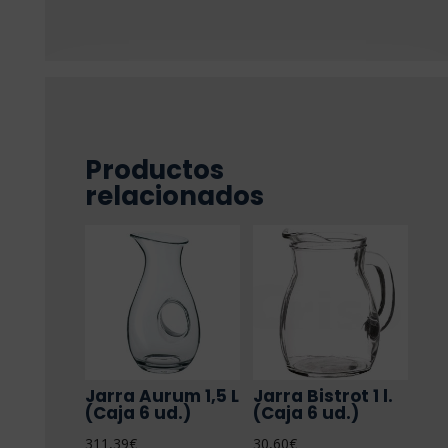
Productos
relacionados
Jarra Aurum 1,5 L
Jarra Bistrot 1 l.
(Caja 6 ud.)
(Caja 6 ud.)
311,39
€
30,60
€