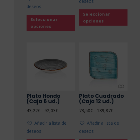
deseos
precios:
desde
deseos
Este
desde
51,61€
Seleccionar
Este
produ
41,77€
Seleccionar
hasta
opciones
producto
tiene
hasta
opciones
74,50€
tiene
múltip
207,08€
múltiples
varian
variantes.
Las
Las
opcio
opciones
se
se
puede
pueden
elegir
elegir
en
Plato Hondo
Plato Cuadrado
en
la
(Caja 6 ud.)
(Caja 12 ud.)
la
págin
Rango
Rango
43,22
€
-
92,03
€
73,50
€
-
189,87
€
página
de
de
de
de
produ
Añadir a lista de
Añadir a lista de
precios:
precios:
producto
deseos
deseos
desde
desde
Este
Este