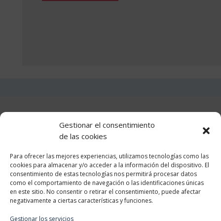
tiene
múltip
233,88€
múltiples
varian
variantes.
Las
Las
opcio
opciones
se
se
puede
pueden
elegir
elegir
en
en
la
la
Teléfono +34 610 510 859
págin
Gestionar el consentimiento
página
de
de las cookies
Información
de
produ
producto
Para ofrecer las mejores experiencias, utilizamos tecnologías como las
cookies para almacenar y/o acceder a la información del dispositivo. El
consentimiento de estas tecnologías nos permitirá procesar datos
como el comportamiento de navegación o las identificaciones únicas
en este sitio. No consentir o retirar el consentimiento, puede afectar
Categorias
negativamente a ciertas características y funciones.
Gestionar los servicios