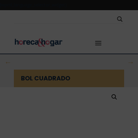
[wpml_language_selector_widget]
←
→
BOL CUADRADO