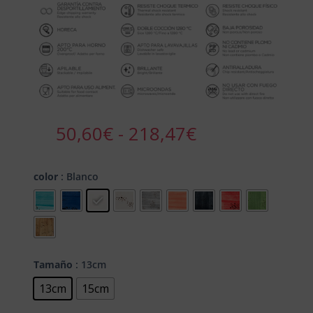
Rango
50,60
€
-
218,47
€
de
precios:
desde
color
: Blanco
50,60€
hasta
218,47€
Tamaño
: 13cm
13cm
15cm