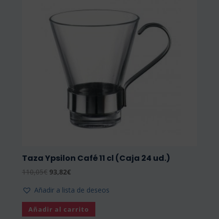
Taza Ypsilon Café 11 cl (Caja 24 ud.)
El
El
110,05
€
93,82
€
precio
precio
Añadir a lista de deseos
original
actual
era:
es:
Añadir al carrito
110,05€.
93,82€.