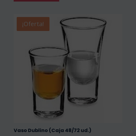
12,62€.
9,72€.
¡Oferta!
Vaso Dublino (Caja 48/72 ud.)