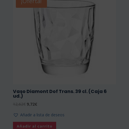
¡Oferta!
Vaso Diamont Dof Trans. 39 cl. (Caja 6
ud.)
El
El
12,62
€
9,72
€
precio
precio
Añadir a lista de deseos
original
actual
era:
es:
Añadir al carrito