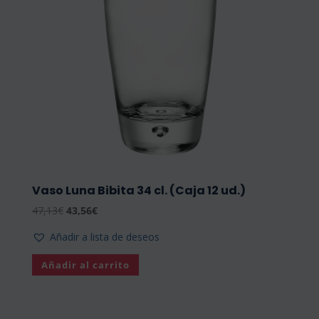
Vaso Luna Bibita 34 cl. (Caja 12 ud.)
El
El
47,13
€
43,56
€
precio
precio
Añadir a lista de deseos
original
actual
era:
es:
Añadir al carrito
47,13€.
43,56€.