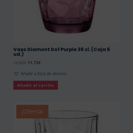
Vaso Diamont Dof Purple 39 cl. (Caja 6
ud.)
El
El
12,62
€
11,72
€
precio
precio
Añadir a lista de deseos
original
actual
era:
es:
Añadir al carrito
12,62€.
11,72€.
¡Oferta!