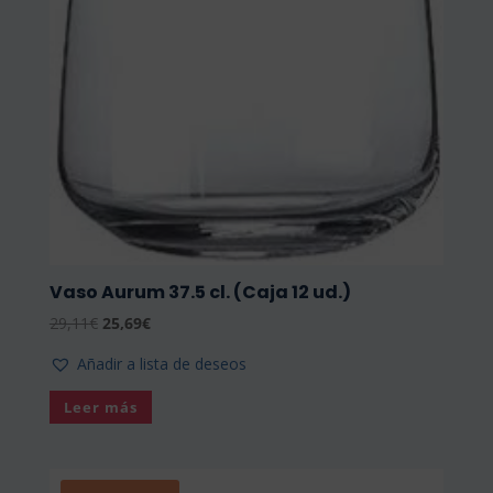
Vaso Aurum 37.5 cl. (Caja 12 ud.)
El
El
29,11
€
25,69
€
precio
precio
Añadir a lista de deseos
original
actual
era:
es:
Leer más
29,11€.
25,69€.