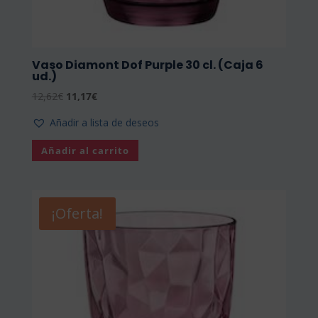
Vaso Diamont Dof Purple 30 cl. (Caja 6
ud.)
El
El
12,62
€
11,17
€
precio
precio
Añadir a lista de deseos
original
actual
era:
es:
Añadir al carrito
12,62€.
11,17€.
¡Oferta!