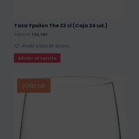
Taza Ypsilon The 32 cl (Caja 24 ud.)
El
El
136,11
€
134,18
€
precio
precio
Añadir a lista de deseos
original
actual
era:
es:
Añadir al carrito
136,11€.
134,18€.
¡Oferta!