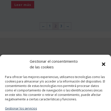
Leer más
←
1
2
3
→
Teléfono +34 610 510 859
Gestionar el consentimiento
de las cookies
Información
Para ofrecer las mejores experiencias, utilizamos tecnologías como las
cookies para almacenar y/o acceder a la información del dispositivo. El
consentimiento de estas tecnologías nos permitirá procesar datos
como el comportamiento de navegación o las identificaciones únicas
en este sitio. No consentir o retirar el consentimiento, puede afectar
Categorias
negativamente a ciertas características y funciones.
Gestionar los servicios