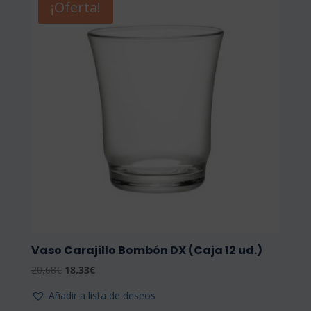
¡Oferta!
Vaso Carajillo Bombón DX (Caja 12 ud.)
El
El
20,68
€
18,33
€
precio
precio
Añadir a lista de deseos
original
actual