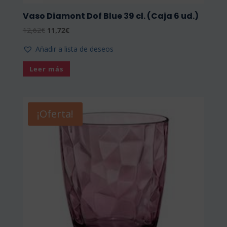
Vaso Diamont Dof Blue 39 cl. (Caja 6 ud.)
El
El
12,62
€
11,72
€
precio
precio
Añadir a lista de deseos
original
actual
era:
es:
Leer más
12,62€.
11,72€.
¡Oferta!