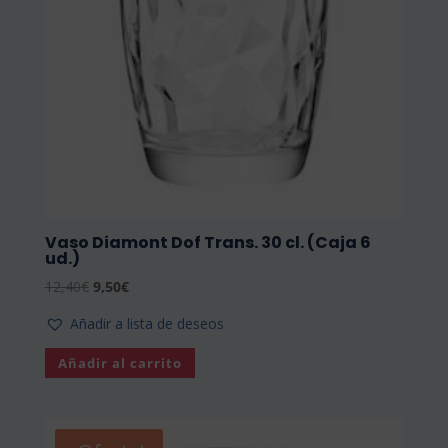
Vaso Diamont Dof Trans. 30 cl. (Caja 6
ud.)
El
El
12,40
€
9,50
€
precio
precio
Añadir a lista de deseos
original
actual
era:
es:
Añadir al carrito
12,40€.
9,50€.